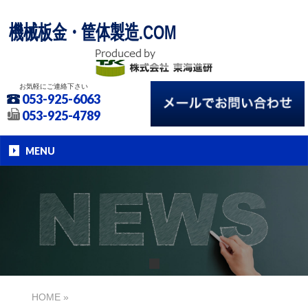
機械板金・筐体製造.COM
お気軽にご連絡下さい
053-925-6063
053-925-4789
MENU
HOME
»